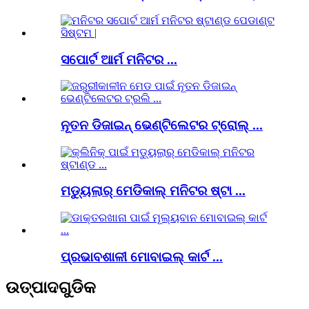
ସପୋର୍ଟ ଆର୍ମ ମନିଟର ...
ନୂତନ ଡିଜାଇନ୍ ଭେଣ୍ଟିଲେଟର ଟ୍ରୋଲ୍ ...
ମଡ୍ୟୁଲାର୍ ମେଡିକାଲ୍ ମନିଟର ଷ୍ଟା ...
ପ୍ରଭାବଶାଳୀ ମୋବାଇଲ୍ କାର୍ଟ ...
ଉତ୍ପାଦଗୁଡିକ