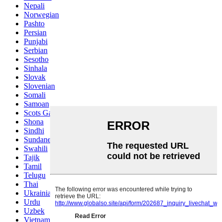
Nepali
Norwegian
Pashto
Persian
Punjabi
Serbian
Sesotho
Sinhala
Slovak
Slovenian
Somali
Samoan
Scots Gaelic
Shona
Sindhi
Sundanese
Swahili
Tajik
Tamil
Telugu
Thai
Ukrainian
Urdu
Uzbek
Vietnamese