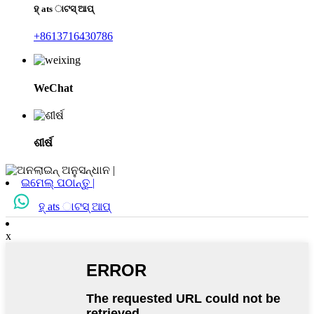
ହ୍ ats ାଟସ୍ ଆପ୍
+8613716430786
WeChat
ଶୀର୍ଷ
ଇମେଲ୍ ପଠାନ୍ତୁ |
ହ୍ ats ାଟସ୍ ଆପ୍
x