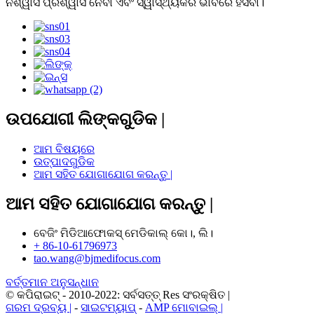
ନିଶ୍ୱାସ ପ୍ରଶ୍ୱାସ ନେବା ଏବଂ ସ୍ୱାସ୍ଥ୍ୟକର ଭାବରେ ହସିବା।
ଉପଯୋଗୀ ଲିଙ୍କଗୁଡିକ |
ଆମ ବିଷୟରେ
ଉତ୍ପାଦଗୁଡିକ
ଆମ ସହିତ ଯୋଗାଯୋଗ କରନ୍ତୁ |
ଆମ ସହିତ ଯୋଗାଯୋଗ କରନ୍ତୁ |
ବେଜିଂ ମିଡିଆଫୋକସ୍ ମେଡିକାଲ୍ କୋ।, ଲି।
+ 86-10-61796973
tao.wang@bjmedifocus.com
ବର୍ତ୍ତମାନ ଅନୁସନ୍ଧାନ
© କପିରାଇଟ୍ - 2010-2022: ସର୍ବସତ୍ତ୍ Res ସଂରକ୍ଷିତ |
ଗରମ ଦ୍ରବ୍ୟ |
-
ସାଇଟମ୍ୟାପ୍
-
AMP ମୋବାଇଲ୍ |