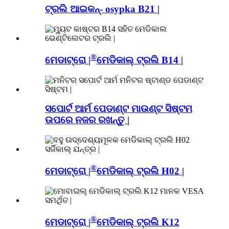
ଟ୍ରଲି ଆଇକନ୍- osypka B21 |
®
ମେଡାଟ୍ରୋ |
ମେଡିକାଲ୍ ଟ୍ରଲି B14 |
ସପୋର୍ଟ ଆର୍ମ ପେଡାଣ୍ଟ ମାଉଣ୍ଟ ସିଷ୍ଟମ
ଉପରେ ନଜର ରଖନ୍ତୁ |
®
ମେଡାଟ୍ରୋ |
ମେଡିକାଲ୍ ଟ୍ରଲି H02 |
®
ମେଡାଟ୍ରୋ |
ମେଡିକାଲ୍ ଟ୍ରଲି K12