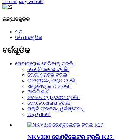
To company website
ଉତ୍ପାଦଗୁଡିକ
ଘର
ଉତ୍ପାଦଗୁଡିକ
ବର୍ଗଗୁଡିକ
ମେଡାଟ୍ରୋ® ମେଡିକାଲ୍ ଟ୍ରଲି |
ଭେଣ୍ଟିଲେଟର ଟ୍ରଲି |
ରୋଗୀ ମନିଟର ଟ୍ରଲି |
ଇନଫ୍ୟୁଜନ୍ ପମ୍ପ ଟ୍ରଲି |
ଏଣ୍ଡୋସ୍କୋପି ଟ୍ରଲି |
ଆଇଟି କାର୍ଟ |
ନବଜାତ ଟ୍ରାନ୍ସଫର ଟ୍ରଲି |
ଫୋଟୋଥେରାପି ଟ୍ରଲି |
ମଲ୍ଟି ଫଙ୍କସନ୍ ୱର୍କଷ୍ଟେସନ୍ |
ଅନ୍ୟମାନେ |
NKV330 ଭେଣ୍ଟିଲେଟର ଟ୍ରଲି K27 |