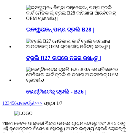
ଇନଫ୍ୟୁଜନ୍ ପମ୍ପ ଟ୍ରଲି B28 |
ଟ୍ରଲି B27 ଉପରେ ନଜର ରଖନ୍ତୁ |
ଭେଣ୍ଟିଲାଟର୍ ଟ୍ରଲି - B26 |
1
2
3
4
5
6
ପରବର୍ତ୍ତୀ>
>>
ପୃଷ୍ଠା 1/7
ଆମେ କେବଳ ଡାକ୍ତରୀ ଶିଳ୍ପ ଉପରେ ଧ୍ୟାନ ଦେଉଛୁ ଏବଂ 2015 ଠାରୁ
ଏହି କ୍ଷେତ୍ରରେ ବିଶେଷଜ୍ଞ ହୋଇଛୁ। ଆମର ଲକ୍ଷ୍ୟ ହେଉଛି ଲୋକଙ୍କୁ