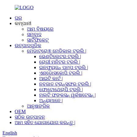
ଘର
କମ୍ପାନୀ
ଆମ ବିଷୟରେ
ସମ୍ବାଦ
ସାର୍ଟିଫିକେଟ୍
ଉତ୍ପାଦଗୁଡିକ
ମେଡାଟ୍ରୋ® ମେଡିକାଲ୍ ଟ୍ରଲି |
ଭେଣ୍ଟିଲେଟର ଟ୍ରଲି |
ରୋଗୀ ମନିଟର ଟ୍ରଲି |
ଇନଫ୍ୟୁଜନ୍ ପମ୍ପ ଟ୍ରଲି |
ଏଣ୍ଡୋସ୍କୋପି ଟ୍ରଲି |
ଆଇଟି କାର୍ଟ |
ନବଜାତ ଟ୍ରାନ୍ସଫର ଟ୍ରଲି |
ଫୋଟୋଥେରାପି ଟ୍ରଲି |
ମଲ୍ଟି ଫଙ୍କସନ୍ ୱର୍କଷ୍ଟେସନ୍ |
ଅନ୍ୟମାନେ |
ଆନୁଷଙ୍ଗିକ
OEM
ସଠିକ ଉତ୍ପାଦନ
ଆମ ସହିତ ଯୋଗାଯୋଗ କରନ୍ତୁ |
English