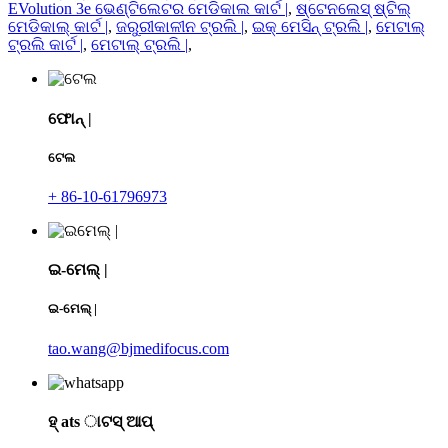
EVolution 3e ଭେଣ୍ଟିଲେଟର ମେଡିକାଲ କାର୍ଟ |
,
ଷ୍ଟେନଲେସ୍ ଷ୍ଟିଲ୍
ମେଡିକାଲ୍ କାର୍ଟ |
,
ଜରୁରୀକାଳୀନ ଟ୍ରଲି |
,
ଇକ୍ ମେସିନ୍ ଟ୍ରଲି |
,
ମେଟାଲ୍
ଟ୍ରଲି କାର୍ଟ |
,
ମେଟାଲ୍ ଟ୍ରଲି |
,
ଫୋନ୍ |
ଟେଲ
+ 86-10-61796973
ଇ-ମେଲ୍ |
ଇ-ମେଲ୍ |
tao.wang@bjmedifocus.com
ହ୍ ats ାଟସ୍ ଆପ୍