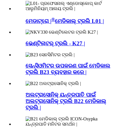
®
ମେଡାଟ୍ରୋ |
ମେଡିକାଲ୍ ଟ୍ରଲି L01 |
ଭେଣ୍ଟିଲାଟର୍ ଟ୍ରଲି - K27 |
ସେନ୍ସିଓମିଟର ଉପକରଣ ପାଇଁ ମେଡିକାଲ
ଟ୍ରଲି B23 ବ୍ୟବହାର କରେ |
ଅଲଟ୍ରାସୋନିକ୍ ଯନ୍ତ୍ରପାତି ପାଇଁ
ଅଲଟ୍ରାସୋନିକ୍ ଟ୍ରଲି B22 ମେଡିକାଲ୍
ଟ୍ରଲି |