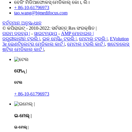
ବେଜିଂ ମିଡିଆଫୋକସ୍ ମେଡିକାଲ୍ କୋ।, ଲି।
+ 86-10-61796973
tao.wang@bjmedifocus.com
ବର୍ତ୍ତମାନ ଅନୁସନ୍ଧାନ
© କପିରାଇଟ୍ - 2010-2022: ସର୍ବସତ୍ତ୍ Res ସଂରକ୍ଷିତ |
ଗରମ ଦ୍ରବ୍ୟ |
-
ସାଇଟମ୍ୟାପ୍
-
AMP ମୋବାଇଲ୍ |
ଜରୁରୀକାଳୀନ ଟ୍ରଲି |
,
ଇକ୍ ମେସିନ୍ ଟ୍ରଲି |
,
ମେଟାଲ୍ ଟ୍ରଲି |
,
EVolution
3e ଭେଣ୍ଟିଲେଟର ମେଡିକାଲ କାର୍ଟ |
,
ମେଟାଲ୍ ଟ୍ରଲି କାର୍ଟ |
,
ଷ୍ଟେନଲେସ୍
ଷ୍ଟିଲ୍ ମେଡିକାଲ୍ କାର୍ଟ |
,
ଫୋନ୍ |
ଟେଲ
+ 86-10-61796973
ଇ-ମେଲ୍ |
ଇ-ମେଲ୍ |