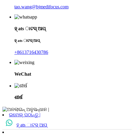
tao.wang@bjmedifocus.com
ହ୍ ats ାଟସ୍ ଆପ୍
ହ୍ ats ାଟସ୍ ଆପ୍
+8613716430786
WeChat
ଶୀର୍ଷ
ଇମେଲ୍ ପଠାନ୍ତୁ |
ହ୍ ats ାଟସ୍ ଆପ୍