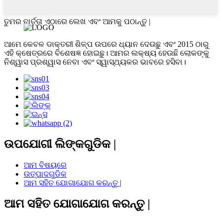
ତୁମର ବାର୍ତ୍ତା ଏଠାରେ ଲେଖ ଏବଂ ଆମକୁ ପଠାନ୍ତୁ |
ଆମେ କେବଳ ଡାକ୍ତରୀ ଶିଳ୍ପ ଉପରେ ଧ୍ୟାନ ଦେଉଛୁ ଏବଂ 2015 ଠାରୁ
ଏହି କ୍ଷେତ୍ରରେ ବିଶେଷଜ୍ଞ ହୋଇଛୁ। ଆମର ଲକ୍ଷ୍ୟ ହେଉଛି ଲୋକଙ୍କୁ
ନିଶ୍ୱାସ ପ୍ରଶ୍ୱାସ ନେବା ଏବଂ ସ୍ୱାସ୍ଥ୍ୟକର ଭାବରେ ହସିବା।
ଉପଯୋଗୀ ଲିଙ୍କଗୁଡିକ |
ଆମ ବିଷୟରେ
ଉତ୍ପାଦଗୁଡିକ
ଆମ ସହିତ ଯୋଗାଯୋଗ କରନ୍ତୁ |
ଆମ ସହିତ ଯୋଗାଯୋଗ କରନ୍ତୁ |