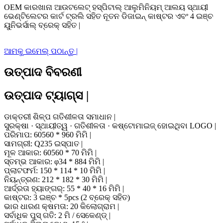
OEM କାରଖାନା ଆଉଟଲେଟ୍ ହସ୍ପିଟାଲ୍ ଆଲୁମିନିୟମ୍ ଆଲୟ ସ୍ଥାୟୀ
ଭେଣ୍ଟିଲେଟର କାର୍ଟ ଟ୍ରଲି ସହିତ ନୂତନ ଡିଜାଇନ୍ କାଷ୍ଟର ଏବଂ 4 ଇଞ୍ଚ
ୟୁନିଭର୍ସାଲ୍ ବ୍ରେକ୍ ସହିତ |
ଆମକୁ ଇମେଲ୍ ପଠାନ୍ତୁ |
ଉତ୍ପାଦ ବିବରଣୀ
ଉତ୍ପାଦ ଟ୍ୟାଗ୍ସ |
ଡାକ୍ତରୀ ଶିଳ୍ପ ଗତିଶୀଳତା ସମାଧାନ |
ସୁରକ୍ଷା · ସ୍ଥାୟୀତ୍ୱ · ଗତିଶୀଳତା · କଷ୍ଟୋମାଇଜ୍ ହୋଇଥିବା LOGO |
ପରିମାପ: 60560 * 960 ମିମି |
ସାମଗ୍ରୀ: Q235 ଇସ୍ପାତ |
ମୂଳ ଆକାର: 60560 * 70 ମିମି |
ସ୍ତମ୍ଭ ଆକାର: φ34 * 884 ମିମି |
ପ୍ଲାଟଫର୍ମ: 150 * 114 * 10 ମିମି |
ନିୟନ୍ତ୍ରଣ: 212 * 182 * 30 ମିମି |
ଆର୍ଦ୍ରତା ହ୍ୟାଙ୍ଗର୍: 55 * 40 * 16 ମିମି |
କାଷ୍ଟର: 3 ଇଞ୍ଚ * 5pcs (2 ବ୍ରେକ୍ ସହିତ)
ଭାର ଧାରଣ କ୍ଷମତା: 20 କିଲୋଗ୍ରାମ |
ସର୍ବାଧିକ ପୁସ୍ ଗତି: 2 ମି / ସେକେଣ୍ଡ୍ |