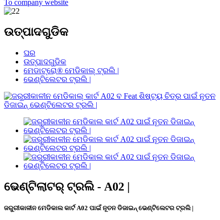
To company website
ଉତ୍ପାଦଗୁଡିକ
ଘର
ଉତ୍ପାଦଗୁଡିକ
ମେଡାଟ୍ରୋ® ମେଡିକାଲ୍ ଟ୍ରଲି |
ଭେଣ୍ଟିଲେଟର ଟ୍ରଲି |
ଭେଣ୍ଟିଲାଟର୍ ଟ୍ରଲି - A02 |
ଜରୁରୀକାଳୀନ ମେଡିକାଲ କାର୍ଟ A02 ପାଇଁ ନୂତନ ଡିଜାଇନ୍ ଭେଣ୍ଟିଲେଟର ଟ୍ରଲି |