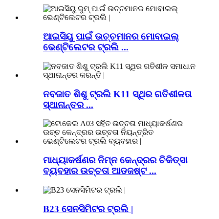
ଆଇସିୟୁ ପାଇଁ ଉଚ୍ଚମାନର ମୋବାଇଲ୍
ଭେଣ୍ଟିଲେଟର ଟ୍ରଲି ...
ନବଜାତ ଶିଶୁ ଟ୍ରଲି K11 ସ୍ଥିର ଗତିଶୀଳତା
ସ୍ଥାନାନ୍ତର ...
ମାଧ୍ୟାକର୍ଷଣର ନିମ୍ନ କେନ୍ଦ୍ରର ଚିକିତ୍ସା
ବ୍ୟବହାର ଉଚ୍ଚତା ଆଡଜଷ୍ଟ ...
B23 ସେନସିମିଟର ଟ୍ରଲି |