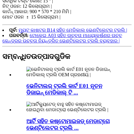
ସର୍ବାଧିକ ଟିଲ୍ଟ କୋଣ: 15 ° |
ନିଟ୍ ଓଜନ: 12 କିଲୋଗ୍ରାମ |
କାର୍ଟନ୍ ଆକାର: 900 * 570 * 210 ମିମି |
ମୋଟ ଓଜନ ： 15 କିଲୋଗ୍ରାମ |
ପୂର୍ବ:
ମ୍ୟୁଟ କାଷ୍ଟର B14 ସହିତ ମେଡିକାଲ ଭେଣ୍ଟିଲେଟର ଟ୍ରଲି |
ପରବର୍ତ୍ତୀ:
ଟୋକେଇ A03 ସହିତ ଉଚ୍ଚତା ମାଧ୍ୟାକର୍ଷଣର ଉଚ୍ଚ
କେନ୍ଦ୍ରର ଉଚ୍ଚତା ନିୟନ୍ତ୍ରିତ ଭେଣ୍ଟିଲେଟର ଟ୍ରଲି ବ୍ୟବହାର |
ସମ୍ବନ୍ଧିତ
ଉତ୍ପାଦଗୁଡିକ
ଭେନିଟାଲର୍ ଟ୍ରଲି କାର୍ଟ E01 ନୂତନ
ଡିଜାଇନ୍ ମେଡିକାଲ୍ ଟି ...
ଆର୍ଟି ସହିତ କଷ୍ଟୋମାଇଜଡ୍ ମେଡାଟ୍ରୋ
ଭେଣ୍ଟିଲେଟର ଟ୍ରଲି ...