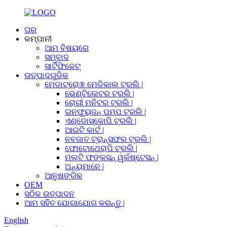
ଘର
କମ୍ପାନୀ
ଆମ ବିଷୟରେ
ସମ୍ବାଦ
ସାର୍ଟିଫିକେଟ୍
ଉତ୍ପାଦଗୁଡିକ
ମେଡାଟ୍ରୋ® ମେଡିକାଲ୍ ଟ୍ରଲି |
ଭେଣ୍ଟିଲେଟର ଟ୍ରଲି |
ରୋଗୀ ମନିଟର ଟ୍ରଲି |
ଇନଫ୍ୟୁଜନ୍ ପମ୍ପ ଟ୍ରଲି |
ଏଣ୍ଡୋସ୍କୋପି ଟ୍ରଲି |
ଆଇଟି କାର୍ଟ |
ନବଜାତ ଟ୍ରାନ୍ସଫର ଟ୍ରଲି |
ଫୋଟୋଥେରାପି ଟ୍ରଲି |
ମଲ୍ଟି ଫଙ୍କସନ୍ ୱର୍କଷ୍ଟେସନ୍ |
ଅନ୍ୟମାନେ |
ଆନୁଷଙ୍ଗିକ
OEM
ସଠିକ ଉତ୍ପାଦନ
ଆମ ସହିତ ଯୋଗାଯୋଗ କରନ୍ତୁ |
English